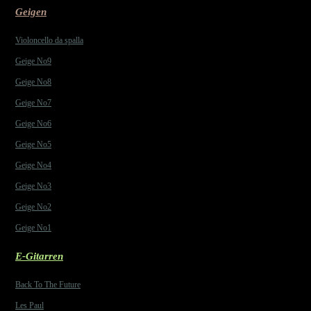
Geigen
Violoncello da spalla
Geige No9
Geige No8
Geige No7
Geige No6
Geige No5
Geige No4
Geige No3
Geige No2
Geige No1
E-Gitarren
Back To The Future
Les Paul