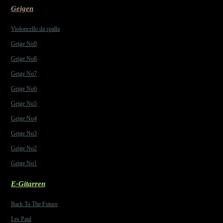
Geigen
Violoncello da spalla
Geige No9
Geige No8
Geige No7
Geige No6
Geige No5
Geige No4
Geige No3
Geige No2
Geige No1
E-Gitarren
Back To The Future
Les Paul