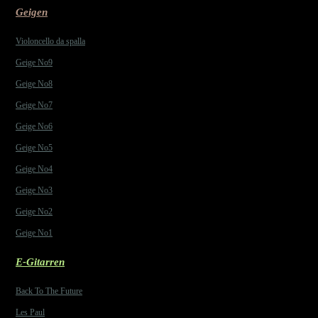
Geigen
Violoncello da spalla
Geige No9
Geige No8
Geige No7
Geige No6
Geige No5
Geige No4
Geige No3
Geige No2
Geige No1
E-Gitarren
Back To The Future
Les Paul