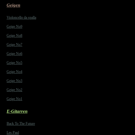
Geigen
Violoncello da spalla
Geige No9
Geige No8
Geige No7
Geige No6
Geige No5
Geige No4
Geige No3
Geige No2
Geige No1
E-Gitarren
Back To The Future
Les Paul