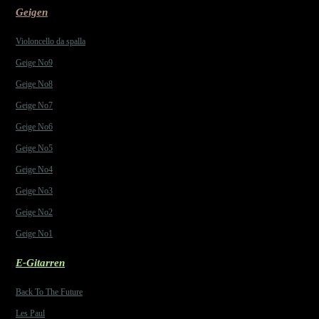
Geigen
Violoncello da spalla
Geige No9
Geige No8
Geige No7
Geige No6
Geige No5
Geige No4
Geige No3
Geige No2
Geige No1
E-Gitarren
Back To The Future
Les Paul