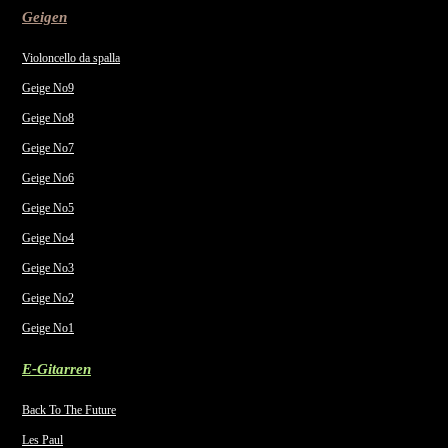
Geigen
Violoncello da spalla
Geige No9
Geige No8
Geige No7
Geige No6
Geige No5
Geige No4
Geige No3
Geige No2
Geige No1
E-Gitarren
Back To The Future
Les Paul